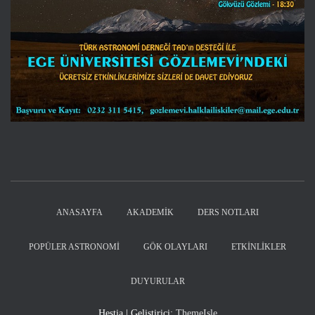
ANASAYFA
AKADEMIK
DERS NOTLARI
POPÜLER ASTRONOMI
GÖK OLAYLARI
ETKINLIKLER
DUYURULAR
Hestia | Geliştirici:
ThemeIsle