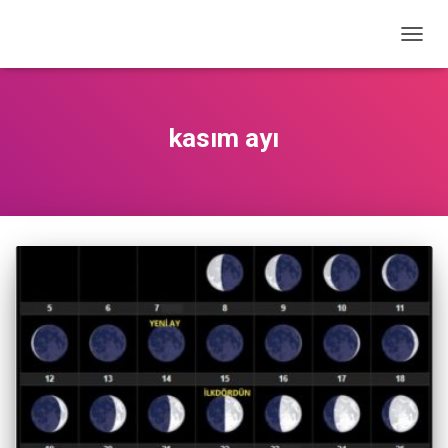
MENÜ
AÇ/K
kasım ayı